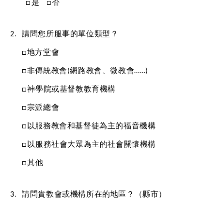
□是   □否 
請問您所服事的單位類型？
□地方堂會 
□非傳統教會(網路教會、微教會……) 
□神學院或基督教教育機構
□宗派總會
□以服務教會和基督徒為主的福音機構
□以服務社會大眾為主的社會關懷機構
□其他
請問貴教會或機構所在的地區？（縣市）