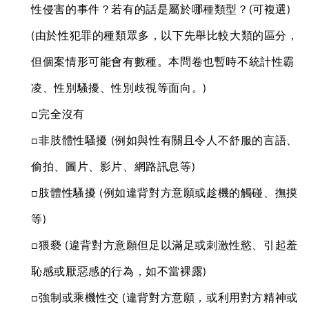
性侵害的事件？若有的話是屬於哪種類型？(可複選)
(由於性犯罪的種類眾多，以下先舉比較大類的區分，
但個案情形可能會有數種。本問卷也暫時不統計性霸
凌、性別騷擾、性別歧視等面向。)
□完全沒有 
□非肢體性騷擾 (例如與性有關且令人不舒服的言語、
偷拍、圖片、影片、網路訊息等) 
□肢體性騷擾 (例如違背對方意願或趁機的觸碰、撫摸
等) 
□猥褻 (違背對方意願但足以滿足或刺激性慾、引起羞
恥感或厭惡感的行為，如不當裸露) 
□強制或乘機性交 (違背對方意願，或利用對方精神或