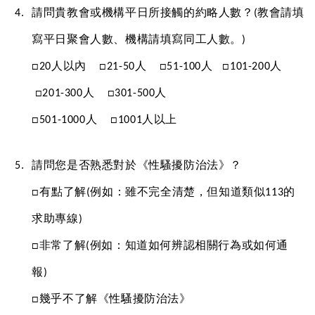
請問貴教會或機構平日所接觸的約略人數？(教會請填
寫平日聚會人數、機構請填寫同工人數。)
□20人以內    □21-50人    □51-100人   □101-200人   
 □201-300人    □301-500人 
□501-1000人    □1001人以上
請問您是否熟悉對於《性騷擾防治法》？
□有點了解(例如：雖不完全清楚，但知道類似113的
求助專線) 
□非常了解(例如：知道如何辨認相關行為或如何通
報) 
□幾乎不了解《性騷擾防治法》