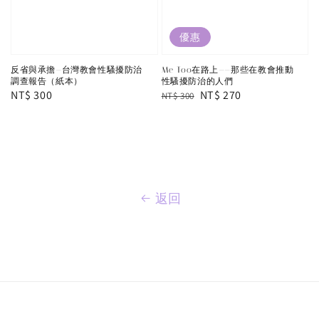
優惠
反省與承擔—台灣教會性騷擾防治
Me Too在路上——那些在教會推動
調查報告（紙本）
性騷擾防治的人們
Regular
NT$ 300
Regular
Sale
NT$ 270
NT$ 300
price
price
price
返回