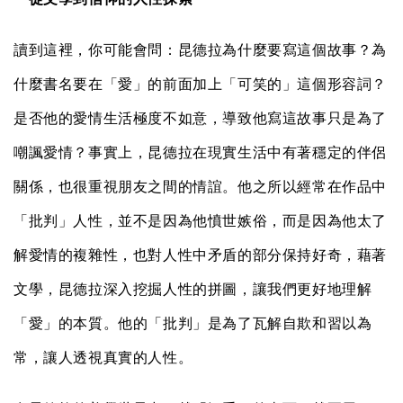
・
從文學到信仰的人性探索
讀到這裡，你可能會問：昆德拉為什麼要寫這個故事？為
什麼書名要在「愛」的前面加上「可笑的」這個形容詞？
是否他的愛情生活極度不如意，導致他寫這故事只是為了
嘲諷愛情？事實上，昆德拉在現實生活中有著穩定的伴侶
關係，也很重視朋友之間的情誼。他之所以經常在作品中
「批判」人性，並不是因為他憤世嫉俗，而是因為他太了
解愛情的複雜性，也對人性中矛盾的部分保持好奇，藉著
文學，昆德拉深入挖掘人性的拼圖，讓我們更好地理解
「愛」的本質。他的「批判」是為了瓦解自欺和習以為
常，讓人透視真實的人性。