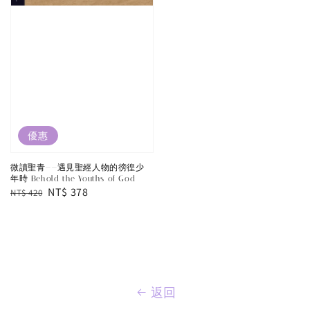
優惠
微讀聖青——遇見聖經人物的徬徨少
年時 Behold the Youths of God
Regular
Sale
NT$ 378
NT$ 420
price
price
返回