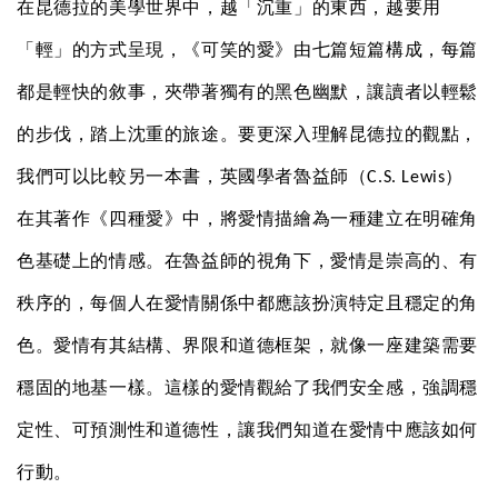
在昆德拉的美學世界中，越「沉重」的東西，越要用
「輕」的方式呈現，《可笑的愛》由七篇短篇構成，每篇
都是輕快的敘事，夾帶著獨有的黑色幽默，讓讀者以輕鬆
的步伐，踏上沈重的旅途。要更深入理解昆德拉的觀點，
我們可以比較另一本書，英國學者魯益師（C.S. Lewis）
在其著作《四種愛》中，將愛情描繪為一種建立在明確角
色基礎上的情感。在魯益師的視角下，愛情是崇高的、有
秩序的，每個人在愛情關係中都應該扮演特定且穩定的角
色。愛情有其結構、界限和道德框架，就像一座建築需要
穩固的地基一樣。這樣的愛情觀給了我們安全感，強調穩
定性、可預測性和道德性，讓我們知道在愛情中應該如何
行動。