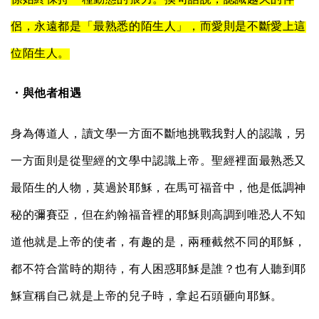
侶，永遠都是「最熟悉的陌生人」，而愛則是不斷愛上這
位陌生人。
・
與他者相遇
身為傳道人，讀文學一方面不斷地挑戰我對人的認識，另
一方面則是從聖經的文學中認識上帝。聖經裡面最熟悉又
最陌生的人物，莫過於耶穌，在馬可福音中，他是低調神
秘的彌賽亞，但在約翰福音裡的耶穌則高調到唯恐人不知
道他就是上帝的使者，有趣的是，兩種截然不同的耶穌，
都不符合當時的期待，有人困惑耶穌是誰？也有人聽到耶
穌宣稱自己就是上帝的兒子時，拿起石頭砸向耶穌。