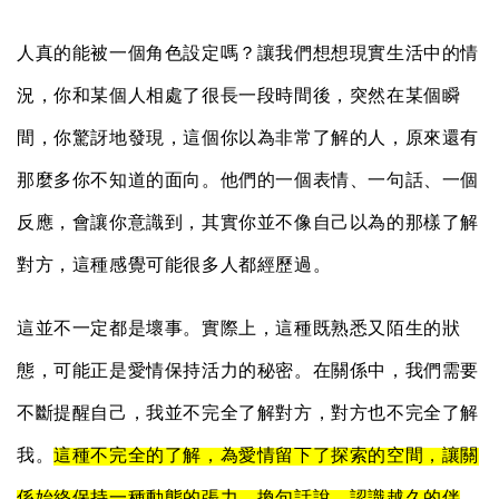
人真的能被一個角色設定嗎？讓我們想想現實生活中的情
況，你和某個人相處了很長一段時間後，突然在某個瞬
間，你驚訝地發現，這個你以為非常了解的人，原來還有
那麼多你不知道的面向。他們的一個表情、一句話、一個
反應，會讓你意識到，其實你並不像自己以為的那樣了解
對方，這種感覺可能很多人都經歷過。
這並不一定都是壞事。實際上，這種既熟悉又陌生的狀
態，可能正是愛情保持活力的秘密。在關係中，我們需要
不斷提醒自己，我並不完全了解對方，對方也不完全了解
我。
這種不完全的了解，為愛情留下了探索的空間，讓關
係始終保持一種動態的張力。換句話說，認識越久的伴