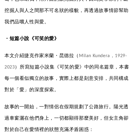
挖掘人與人之間那不可名狀的樣貌，再透過故事情節幫助
我們品嚐人性與愛。
・短篇小說《可笑的愛》
本文介紹捷克作家米蘭・昆德拉（
Milan Kundera
，1929-
2023
）所寫短篇小說集《可笑的愛》中的同名篇章，本書
每一個看似獨立的故事，實際上都是刻意安排，共同構成
對於「愛」的深度探索。
故事的一開始，一對情侶在假期規劃了公路旅行。陽光透
過車窗灑在他們身上，一切都顯得那麼美好，但女主角卻
對於自己在愛情裡的狀態充滿矛盾困惑：