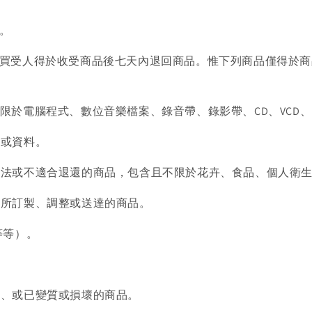
品。
品，買受人得於收受商品後七天內退回商品。惟下列商品僅得於
限於電腦程式、數位音樂檔案、錄音帶、錄影帶、CD、VCD、
品或資料。
上無法或不適合退還的商品，包含且不限於花卉、食品、個人衛
，所訂製、調整或送達的商品。
等等）。
。
限、或已變質或損壞的商品。