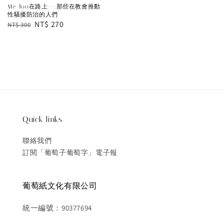
Me Too在路上——那些在教會推動
性騷擾防治的人們
Regular
Sale
NT$ 270
NT$ 300
price
price
Quick links
聯絡我們
訂閱「葡萄子葡萄字」電子報
葡萄紙文化有限公司
統一編號：90377694