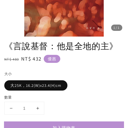
1
/1
《言說基督：他是全地的主》
Regular
Sale
NT$ 432
優惠
NT$ 480
price
price
大小
大25K，16.2(W)x23.4(H)cm
數量
加入購物車