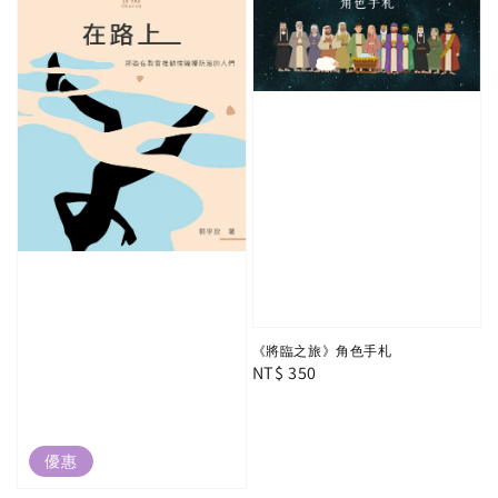
《將臨之旅》角色手札
Regular
NT$ 350
price
優惠